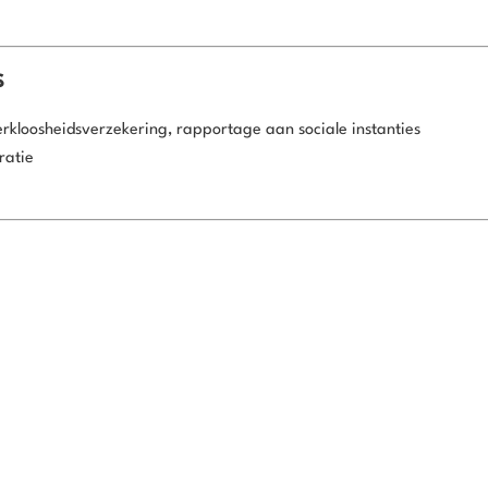
S
werkloosheidsverzekering, rapportage aan sociale instanties
ratie